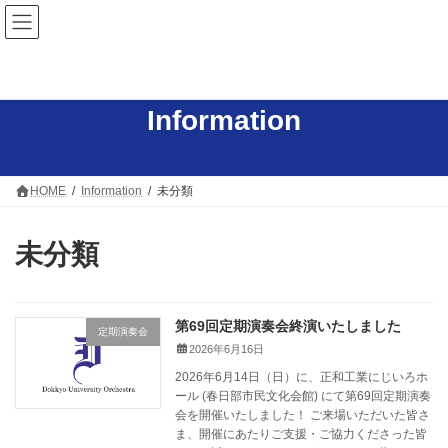
コ
ナ
ン
ビ
テ
ゲ
ン
ー
ツ
シ
へ
ョ
Information
ス
ン
キ
に
ッ
移
プ
動
HOME
Information
未分類
未分類
第69回定期演奏会終演いたしました
定期演奏会
2026年6月16日
2026年6月14日（日）に、正和工業にじいろホ
ール (春日部市民文化会館) にて第69回定期演奏
会を開催いたしました！ ご来場いただいた皆さ
ま、開催にあたりご支援・ご協力くださった皆