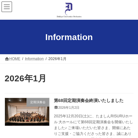
コ
ナ
ン
ビ
テ
ゲ
ン
ー
ツ
シ
へ
ョ
Information
ス
ン
キ
に
ッ
移
プ
動
HOME
Information
2026年1月
2026年1月
第68回定期演奏会終演いたしました
定期演奏会
2026年1月2日
2025年12月20日(土)に、たましんRISURUホー
ル 大ホールにて第68回定期演奏会を開催いたし
ました♪ ご来場いただいた皆さま、開催にあた
りご支援・ご協力くださった皆さま、誠にあり