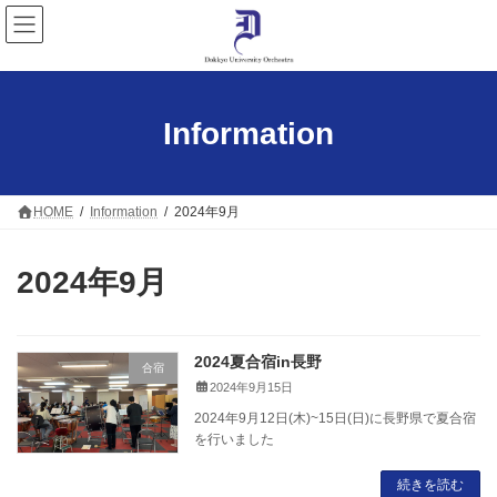
コ
ナ
ン
ビ
テ
ゲ
ン
ー
ツ
シ
へ
ョ
Information
ス
ン
キ
に
ッ
移
プ
動
HOME
Information
2024年9月
2024年9月
2024夏合宿in長野
合宿
2024年9月15日
2024年9月12日(木)~15日(日)に長野県で夏合宿
を行いました
続きを読む