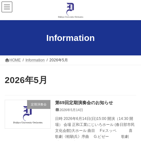
コ
ナ
ン
ビ
テ
ゲ
ン
ー
ツ
シ
へ
ョ
Information
ス
ン
キ
に
ッ
移
プ
動
HOME
Information
2026年5月
2026年5月
第69回定期演奏会のお知らせ
定期演奏会
2026年5月14日
日時 2026年6月14日(日)15:00 開演（14:30 開
場） 会場 正和工業にじいろホール (春日部市民
文化会館)大ホール 曲目 F.v.スッペ 喜
歌劇《軽騎兵》序曲 G.ビゼー 歌劇