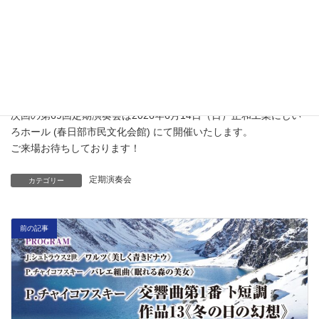
本公演では、それぞれの想いが重なり、より一層重厚なハーモニ
ーを奏でられた演奏会となりました
アンコールでは、 P.チャイコフスキー作曲 バレエ音楽《くるみ割
り人形》より「終幕のワルツとアポテオーズ」を演奏いたしまし
た。
次回の第69回定期演奏会は2026年6月14日（日）正和工業にじい
ろホール (春日部市民文化会館) にて開催いたします。
ご来場お待ちしております！
定期演奏会
カテゴリー
前の記事