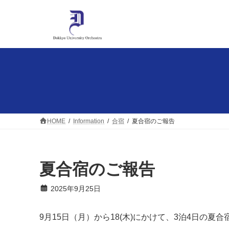
コ
ナ
ン
ビ
テ
ゲ
ン
ー
ツ
シ
へ
ョ
ス
ン
キ
に
ッ
移
プ
動
HOME
Information
合宿
夏合宿のご報告
夏合宿のご報告
2025年9月25日
9月15日（月）から18(木)にかけて、3泊4日の夏